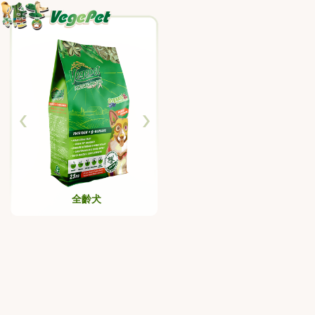
全齡犬
HVP+褐藻+葡聚醣
HVP+