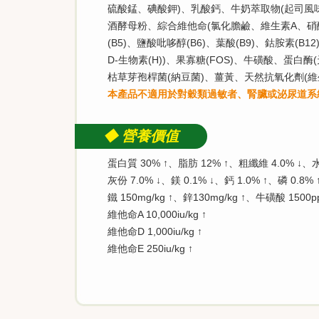
硫酸錳、碘酸鉀)、乳酸鈣、牛奶萃取物(起司風味)
酒酵母粉、綜合維他命(氯化膽鹼、維生素A、硝酸硫胺
(B5)、鹽酸吡哆醇(B6)、葉酸(B9)、鈷胺素(B12
D-生物素(H))、果寡糖(FOS)、牛磺酸、蛋白
枯草芽孢桿菌(納豆菌)、薑黃、天然抗氧化劑(維
本產品不適用於對穀類過敏者、腎臟或泌尿道系
◆ 營養價值
蛋白質 30% ↑、脂肪 12% ↑、粗纖維 4.0% ↓、水
灰份 7.0% ↓、鎂 0.1% ↓、鈣 1.0% ↑、磷 0.8% 
鐵 150mg/kg ↑、鋅130mg/kg ↑、牛磺酸 1500p
維他命A 10,000iu/kg ↑
維他命D 1,000iu/kg ↑
維他命E 250iu/kg ↑