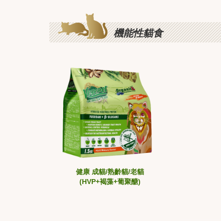
機能性貓食
健康 成貓/熟齡貓/老貓
(HVP+褐藻+葡聚醣)