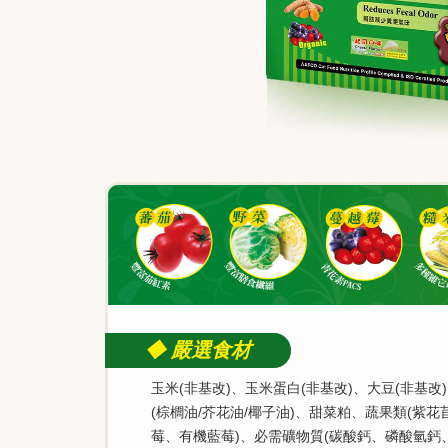
◆ 嚴選食材
玉米(非基改)、玉米蛋白(非基改)、大豆(非基
(棕櫚油/芥花油/椰子油)、甜菜粕、蔬果類(
莓、有機藍莓)、必需礦物質(碳酸鈣、磷酸氫