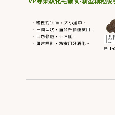
VP專業級化毛貓食-新型顆粒說