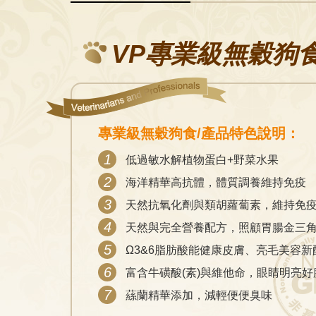
VP專業級無穀狗
專業級無穀狗食/產品特色說明：
1
低過敏水解植物蛋白+野菜水果
2
海洋精華高抗體，體質調養維持免疫
3
天然抗氧化劑與類胡蘿蔔素，維持免
4
天然與完全營養配方，照顧胃腸金三
5
Ω3&6脂肪酸能健康皮膚、亮毛美容新
6
富含牛磺酸(素)與維他命，眼睛明亮好
7
蕬蘭精華添加，減輕便便臭味