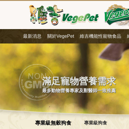
最新消息
關於VegePet
維吉機能性寵物食品
滿足寵物營養需求
最多動物營養專家及獸醫師一致推薦
專業級無穀狗食
專業級狗食