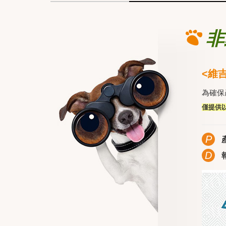
非
<維
為確保
僅提供
P
D