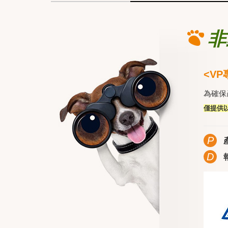
非
<V
為確保
僅提供
P
D