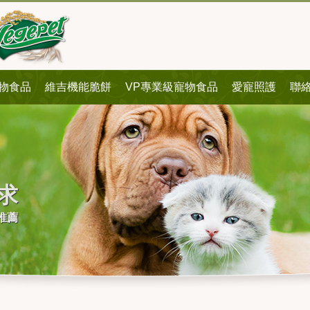
物食品
維吉機能脆餅
VP專業級寵物食品
愛寵照護
聯
求
推薦