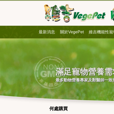
最新消息
關於VegePet
維吉機能性寵
滿足寵物營養需
最多動物營養專家及獸醫師一致
何處購買