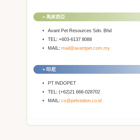
» 馬來西亞
Avant Pet Resources Sdn. Bhd
TEL: +603-6137 8088
MAIL:
mail@avantpet.com.my
» 印尼
PT INDOPET
TEL: (+62)21 666-028702
MAIL:
cs@petstation.co.id