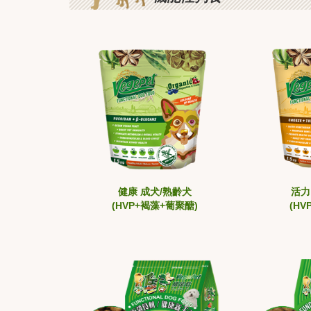
健康 成犬/熟齡犬
活力
(HVP+褐藻+葡聚醣)
(HV