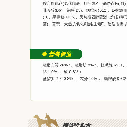
綜合維他命(氯化膽鹼、維生素A、硝酸硫胺(B1)、核
吡哆醇(B6)、葉酸(B9)、鈷胺素(B12)、L-抗壞血
(H)、果寡糖(FOS)、天然類固醇薩灑皂角苷(
菌)、薑黃、天然抗氧化劑(維生素E、迷迭香提
◆ 營養價值
粗蛋白質 20% ↑、粗脂肪 8% ↑、粗纖維 6% ↓、水
鈣 1.0% ↑、磷 0.8% ↑
鹽(鈉0.2%) 0.8% ↓、灰分 10% ↓、賴胺酸 0.63%
機能性狗食