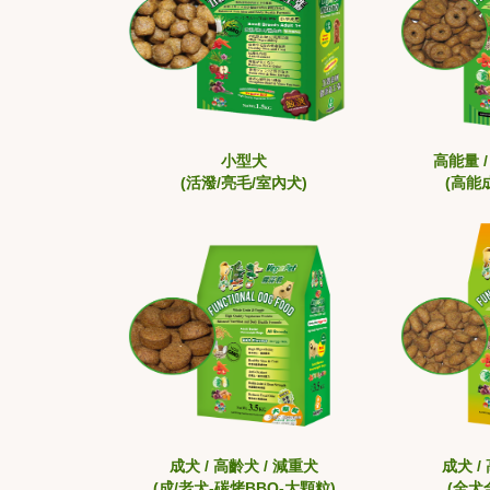
小型犬
高能量 
(活潑/亮毛/室內犬)
(高能
成犬 / 高齡犬 / 減重犬
成犬 /
(成/老犬-碳烤BBQ-大顆粒)
(全犬